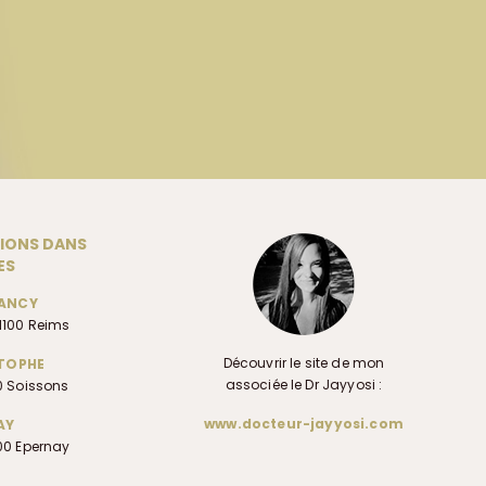
TIONS DANS
ES
LANCY
1100 Reims
Découvrir le site de mon
STOPHE
associée le Dr Jayyosi :
00 Soissons
www.docteur-jayyosi.com
AY
200 Epernay