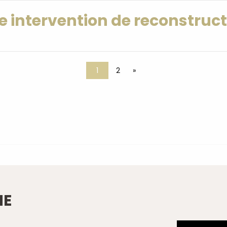
ne intervention de reconstruct
1
2
»
NE