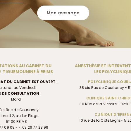
Mon message
ATIONS AU CABINET DU
ANESTHÉSIE ET INTERVEN
 TIGUEMOUNINE À REIMS
LES POLYCLINIQU
IAT DU CABINET EST OUVERT :
POLYCLINIQUE COUR
u Lundi au Vendredi
38 bis Rue de Courlancy - 5
 DE CONSULTATION :
CLINIQUE SAINT CHRI
Mardi
30 Rue de la Victoire - 022
Bis Rue de Courlancy
CLINIQUE D'EPERN
iment 2, au 1 er Etage
10 rue de la Côte Legris- 51
51100 REIMS
77 09 09 - F. 03 26 77 28 99