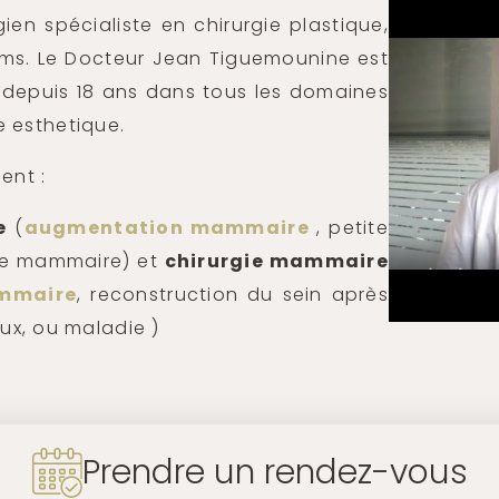
en spécialiste en chirurgie plastique,
eims. Le Docteur Jean Tiguemounine est
nt depuis 18 ans dans tous les domaines
e esthetique.
ent :
e
(
augmentation mammaire
, petite
ose mammaire) et
chirurgie mammaire
mmaire
, reconstruction du sein après
ux, ou maladie )
Prendre un rendez-vous