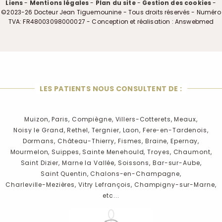
Liens
-
Mentions légales
-
Plan du site
-
Gestion des cookies
-
©2023-26 Docteur Jean Tiguemounine - Tous droits réservés - Numéro
TVA: FR48003098000027 - Conception et réalisation : Answebmed
LES PATIENTS NOUS CONSULTENT DE :
Muizon,
Paris,
Compiègne,
Villers-Cotterets,
Meaux,
Noisy le Grand,
Rethel,
Tergnier,
Laon,
Fere-en-Tardenois,
Dormans,
Château-Thierry,
Fismes,
Braine,
Epernay,
Mourmelon,
Suippes,
Sainte Menehould,
Troyes,
Chaumont,
Saint Dizier,
Marne la Vallée,
Soissons,
Bar-sur-Aube,
Saint Quentin,
Chalons-en-Champagne,
Charleville-Mezières,
Vitry Lefrançois,
Champigny-sur-Marne,
etc...