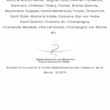
Noisy le Grand,
Rethel,
Tergnier,
Laon,
Fere-en-Tardenois,
Dormans,
Château-Thierry,
Fismes,
Braine,
Epernay,
Mourmelon,
Suippes,
Sainte Menehould,
Troyes,
Chaumont,
Saint Dizier,
Marne la Vallée,
Soissons,
Bar-sur-Aube,
Saint Quentin,
Chalons-en-Champagne,
Charleville-Mezières,
Vitry Lefrançois,
Champigny-sur-Marne,
etc...
Numéro d’inscription à l’ordre départemental des médecins de la
Marne : 51/4374