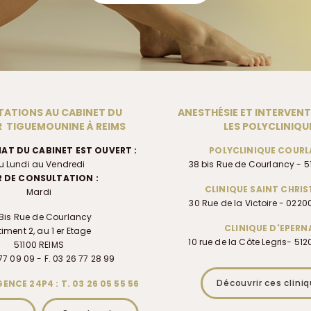
ATIONS AU CABINET DU
ANESTHÉSIE ET INTERVEN
 TIGUEMOUNINE À REIMS
LES POLYCLINIQU
IAT DU CABINET EST OUVERT :
POLYCLINIQUE COUR
u Lundi au Vendredi
38 bis Rue de Courlancy - 5
 DE CONSULTATION :
CLINIQUE SAINT CHRI
Mardi
30 Rue de la Victoire - 022
Bis Rue de Courlancy
CLINIQUE D'EPERN
iment 2, au 1 er Etage
10 rue de la Côte Legris- 51
51100 REIMS
77 09 09 - F. 03 26 77 28 99
Découvrir ces clini
ENCE 24P4 : T. 03 26 05 55 56