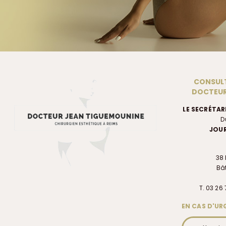
CONSULT
DOCTEUR
LE SECRÉTAR
D
JOUR
38 
Bât
T. 03 26 
EN CAS D'URG