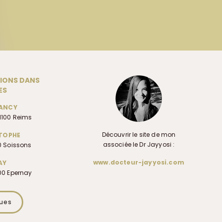
TIONS DANS
ES
LANCY
1100 Reims
Découvrir le site de mon
STOPHE
associée le Dr Jayyosi :
00 Soissons
www.docteur-jayyosi.com
AY
200 Epernay
ques