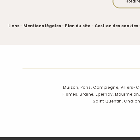
Horair
Liens
-
Mentions légales
-
Plan du site
-
Gestion des cookies
Muizon,
Paris,
Compiègne,
Villers-C
Fismes,
Braine,
Epernay,
Mourmelon
Saint Quentin,
Chalo