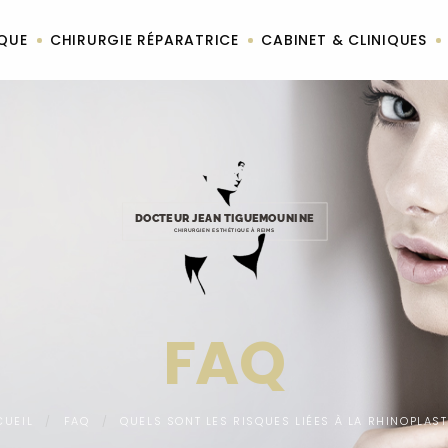
IQUE
CHIRURGIE RÉPARATRICE
CABINET & CLINIQUES
DOCTEUR JEAN TIGUEMOUNINE
CHIRURGIEN ESTHÉTIQUE À REIMS
FAQ
CUEIL
FAQ
QUELS SONT LES RISQUES LIÉES À LA RHINOPLAST