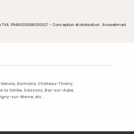
o TVA: FR48003098000027 - Conception et réalisation : Answebmed
rdenois,
Dormans,
Château-Thierry,
e la Vallée,
Soissons,
Bar-sur-Aube,
gny-sur-Marne,
etc...