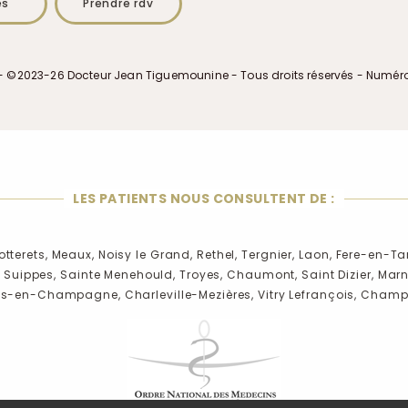
es
Prendre rdv
- ©2023-26 Docteur Jean Tiguemounine - Tous droits réservés - Numér
LES PATIENTS NOUS CONSULTENT DE :
otterets,
Meaux,
Noisy le Grand,
Rethel,
Tergnier,
Laon,
Fere-en-Ta
,
Suippes,
Sainte Menehould,
Troyes,
Chaumont,
Saint Dizier,
Marn
ns-en-Champagne,
Charleville-Mezières,
Vitry Lefrançois,
Champi