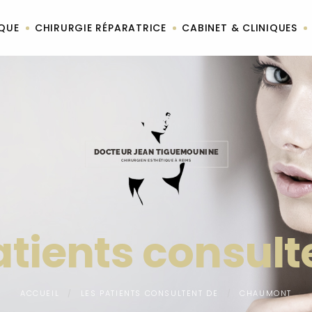
IQUE
CHIRURGIE RÉPARATRICE
CABINET & CLINIQUES
DOCTEUR JEAN TIGUEMOUNINE
CHIRURGIEN ESTHÉTIQUE À REIMS
atients consult
ACCUEIL
LES PATIENTS CONSULTENT DE
CHAUMONT