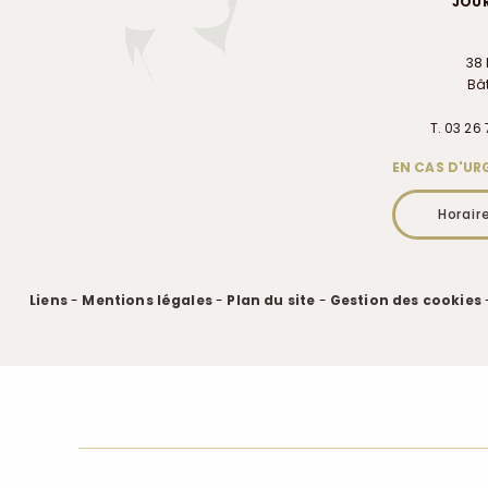
JOUR
38 
Bât
T. 03 26 
EN CAS D'URG
Horair
Liens
-
Mentions légales
-
Plan du site
-
Gestion des cookies