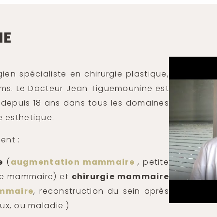
NE
en spécialiste en chirurgie plastique,
eims. Le Docteur Jean Tiguemounine est
nt depuis 18 ans dans tous les domaines
e esthetique.
ent :
e
(
augmentation mammaire
, petite
ose mammaire) et
chirurgie mammaire
mmaire
, reconstruction du sein après
ux, ou maladie )