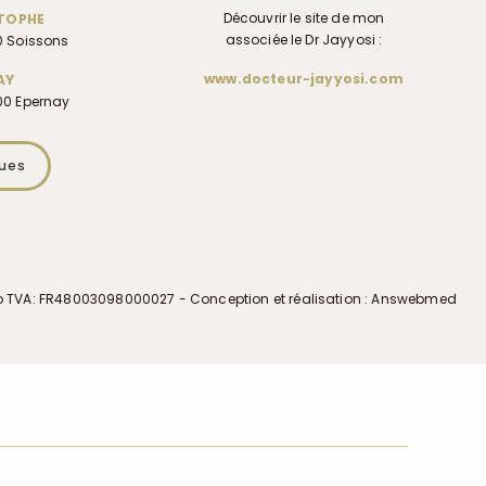
Découvrir le site de mon
STOPHE
associée le Dr Jayyosi :
00 Soissons
www.docteur-jayyosi.com
AY
200 Epernay
ques
o TVA: FR48003098000027 - Conception et réalisation : Answebmed