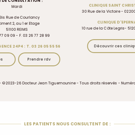
 DE CONSULTATION :
CLINIQUE SAINT CHRI
Mardi
30 Rue de la Victoire - 022
Bis Rue de Courlancy
CLINIQUE D'EPERN
iment 2, au 1 er Etage
10 rue de la Côte Legris- 51
51100 REIMS
77 09 09 - F. 03 26 77 28 99
Découvrir ces clini
ENCE 24P4 : T. 03 26 05 55 56
es
Prendre rdv
- ©2023-26 Docteur Jean Tiguemounine - Tous droits réservés - Numér
LES PATIENTS NOUS CONSULTENT DE :