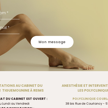
Mon message
ATIONS AU CABINET DU
ANESTHÉSIE ET INTERVEN
 TIGUEMOUNINE À REIMS
LES POLYCLINIQU
IAT DU CABINET EST OUVERT :
POLYCLINIQUE COUR
u Lundi au Vendredi
38 bis Rue de Courlancy - 5