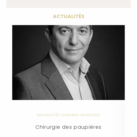
ACTUALITÉS
NOUVEAUTÉS CHIRURGIE ESTHÉTIQUE
Chirurgie des paupières
c