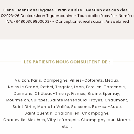
Liens
-
Mentions légales
-
Plan du site
-
Gestion des cookies
-
©2023-26 Docteur Jean Tiguemounine - Tous droits réservés - Numéro
TVA: FR48003098000027 - Conception et réalisation : Answebmed
LES PATIENTS NOUS CONSULTENT DE :
Muizon,
Paris,
Compiègne,
Villers-Cotterets,
Meaux,
Noisy le Grand,
Rethel,
Tergnier,
Laon,
Fere-en-Tardenois,
Dormans,
Château-Thierry,
Fismes,
Braine,
Epernay,
Mourmelon,
Suippes,
Sainte Menehould,
Troyes,
Chaumont,
Saint Dizier,
Marne la Vallée,
Soissons,
Bar-sur-Aube,
Saint Quentin,
Chalons-en-Champagne,
Charleville-Mezières,
Vitry Lefrançois,
Champigny-sur-Marne,
etc...